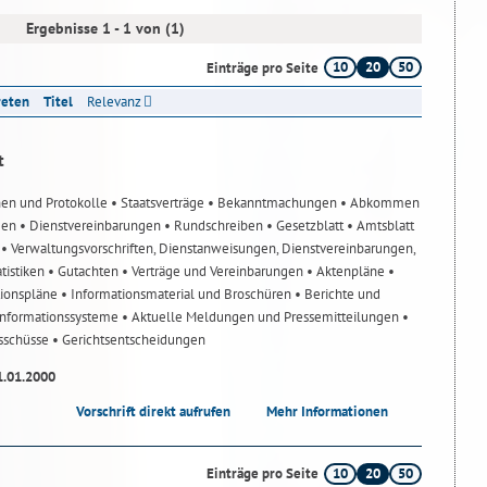
Ergebnisse 1 - 1 von (1)
10
20
50
Einträge pro Seite
reten
Titel
Relevanz
t
nen und Protokolle
• Staatsverträge
• Bekanntmachungen
• Abkommen
gen
• Dienstvereinbarungen
• Rundschreiben
• Gesetzblatt
• Amtsblatt
n
• Verwaltungsvorschriften, Dienstanweisungen, Dienstvereinbarungen,
atistiken
• Gutachten
• Verträge und Vereinbarungen
• Aktenpläne
•
tionspläne
• Informationsmaterial und Broschüren
• Berichte und
-Informationssysteme
• Aktuelle Meldungen und Pressemitteilungen
•
usschüsse
• Gerichtsentscheidungen
1.01.2000
Vorschrift direkt aufrufen
Mehr Informationen
10
20
50
Einträge pro Seite