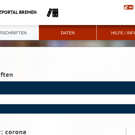
ZPORTAL BREMEN
RSCHRIFTEN
DATEN
HILFE / IN
iften
r:
corona