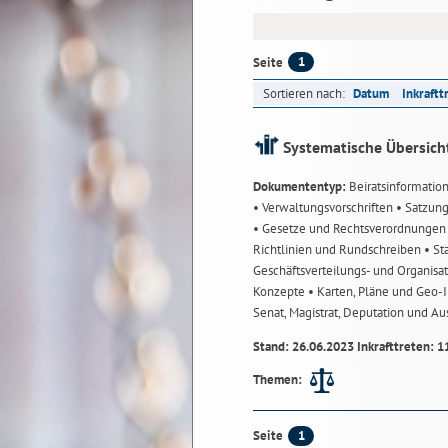
1
Seite
Sortieren nach:
Datum
Inkraftt
Systematische Übersich
Dokumententyp:
Beiratsinformatio
• Verwaltungsvorschriften
• Satzun
• Gesetze und Rechtsverordnunge
Richtlinien und Rundschreiben
• St
Geschäftsverteilungs- und Organisa
Konzepte
• Karten, Pläne und Geo
Senat, Magistrat, Deputation und A
Stand: 26.06.2023 Inkrafttreten: 1
Themen:
1
Seite