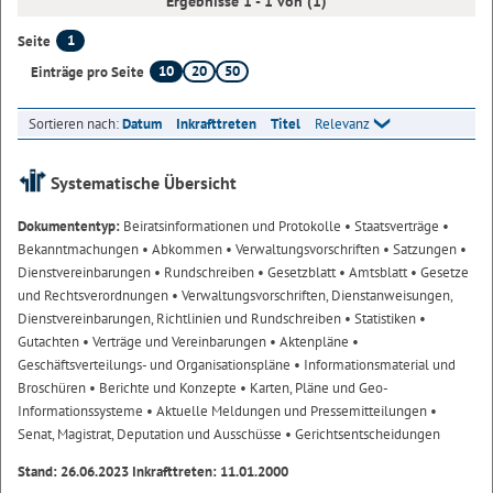
Ergebnisse 1 - 1 von (1)
1
Seite
10
20
50
Einträge pro Seite
Sortieren nach:
Datum
Inkrafttreten
Titel
Relevanz
Systematische Übersicht
Dokumententyp:
Beiratsinformationen und Protokolle
• Staatsverträge
•
Bekanntmachungen
• Abkommen
• Verwaltungsvorschriften
• Satzungen
•
Dienstvereinbarungen
• Rundschreiben
• Gesetzblatt
• Amtsblatt
• Gesetze
und Rechtsverordnungen
• Verwaltungsvorschriften, Dienstanweisungen,
Dienstvereinbarungen, Richtlinien und Rundschreiben
• Statistiken
•
Gutachten
• Verträge und Vereinbarungen
• Aktenpläne
•
Geschäftsverteilungs- und Organisationspläne
• Informationsmaterial und
Broschüren
• Berichte und Konzepte
• Karten, Pläne und Geo-
Informationssysteme
• Aktuelle Meldungen und Pressemitteilungen
•
Senat, Magistrat, Deputation und Ausschüsse
• Gerichtsentscheidungen
Stand: 26.06.2023 Inkrafttreten: 11.01.2000