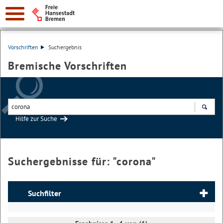
Vorschriften
Suchergebnis
Bremische Vorschriften
Hilfe zur Suche
Suchen
Suchergebnisse für: "
corona
"
Suchfilter