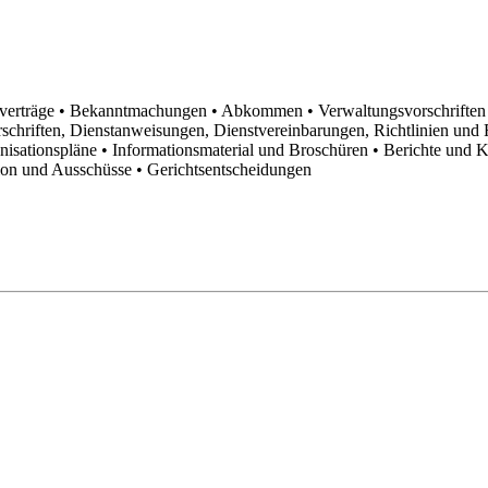
sverträge
• Bekanntmachungen
• Abkommen
• Verwaltungsvorschrifte
schriften, Dienstanweisungen, Dienstvereinbarungen, Richtlinien un
anisationspläne
• Informationsmaterial und Broschüren
• Berichte und 
tion und Ausschüsse
• Gerichtsentscheidungen