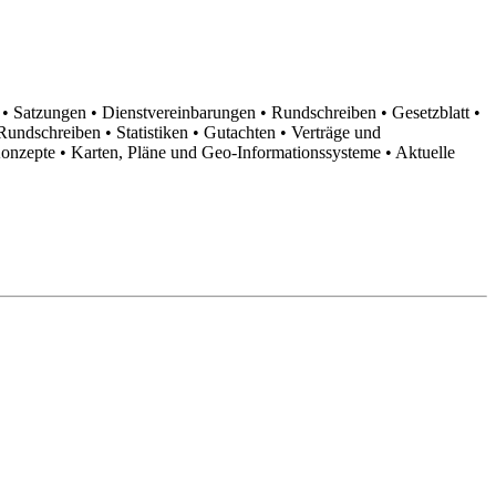
n
• Satzungen
• Dienstvereinbarungen
• Rundschreiben
• Gesetzblatt
•
d Rundschreiben
• Statistiken
• Gutachten
• Verträge und
Konzepte
• Karten, Pläne und Geo-Informationssysteme
• Aktuelle