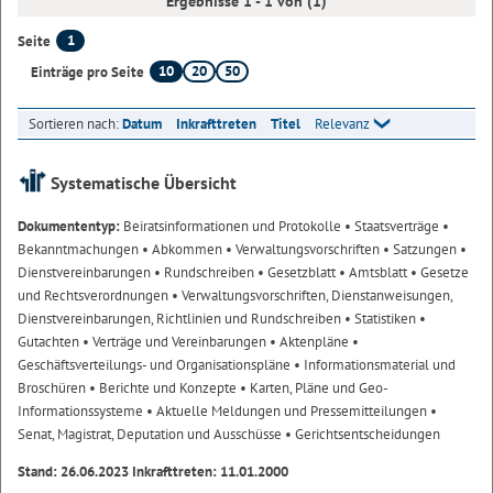
Ergebnisse 1 - 1 von (1)
1
Seite
10
20
50
Einträge pro Seite
Sortieren nach:
Datum
Inkrafttreten
Titel
Relevanz
Systematische Übersicht
Dokumententyp:
Beiratsinformationen und Protokolle
• Staatsverträge
•
Bekanntmachungen
• Abkommen
• Verwaltungsvorschriften
• Satzungen
•
Dienstvereinbarungen
• Rundschreiben
• Gesetzblatt
• Amtsblatt
• Gesetze
und Rechtsverordnungen
• Verwaltungsvorschriften, Dienstanweisungen,
Dienstvereinbarungen, Richtlinien und Rundschreiben
• Statistiken
•
Gutachten
• Verträge und Vereinbarungen
• Aktenpläne
•
Geschäftsverteilungs- und Organisationspläne
• Informationsmaterial und
Broschüren
• Berichte und Konzepte
• Karten, Pläne und Geo-
Informationssysteme
• Aktuelle Meldungen und Pressemitteilungen
•
Senat, Magistrat, Deputation und Ausschüsse
• Gerichtsentscheidungen
Stand: 26.06.2023 Inkrafttreten: 11.01.2000