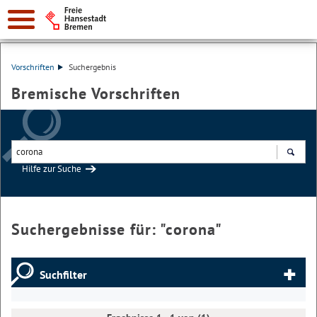
Vorschriften
Suchergebnis
Bremische Vorschriften
Hilfe zur Suche
Suchen
Suchergebnisse für: "
corona
"
Suchfilter