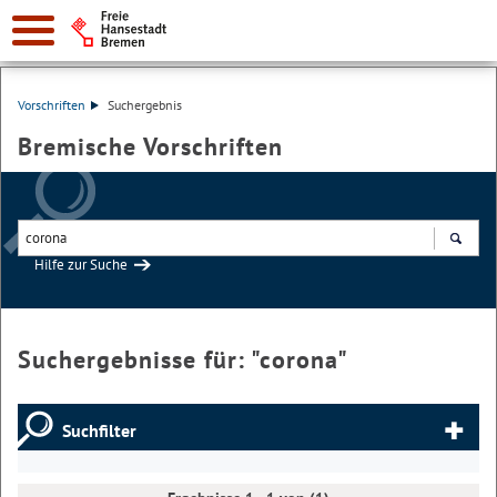
Vorschriften
Suchergebnis
Bremische Vorschriften
Hilfe zur Suche
Suchen
Suchergebnisse für: "
corona
"
Suchfilter