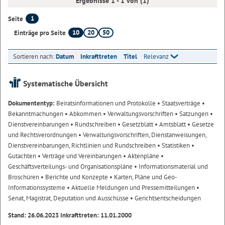
Ergebnisse 1 - 1 von (1)
1
Seite
10
20
50
Einträge pro Seite
Sortieren nach:
Datum
Inkrafttreten
Titel
Relevanz
Systematische Übersicht
Dokumententyp:
Beiratsinformationen und Protokolle
• Staatsverträge
•
Bekanntmachungen
• Abkommen
• Verwaltungsvorschriften
• Satzungen
•
Dienstvereinbarungen
• Rundschreiben
• Gesetzblatt
• Amtsblatt
• Gesetze
und Rechtsverordnungen
• Verwaltungsvorschriften, Dienstanweisungen,
Dienstvereinbarungen, Richtlinien und Rundschreiben
• Statistiken
•
Gutachten
• Verträge und Vereinbarungen
• Aktenpläne
•
Geschäftsverteilungs- und Organisationspläne
• Informationsmaterial und
Broschüren
• Berichte und Konzepte
• Karten, Pläne und Geo-
Informationssysteme
• Aktuelle Meldungen und Pressemitteilungen
•
Senat, Magistrat, Deputation und Ausschüsse
• Gerichtsentscheidungen
Stand: 26.06.2023 Inkrafttreten: 11.01.2000