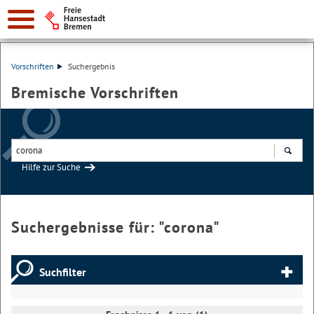
Vorschriften
Suchergebnis
Bremische Vorschriften
Hilfe zur Suche
Suchen
Suchergebnisse für: "
corona
"
Suchfilter