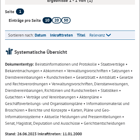
Ergebnisse 1 - 1 von (1)
1
Seite
10
20
50
Einträge pro Seite
Sortieren nach:
Datum
Inkrafttreten
Titel
Relevanz
Systematische Übersicht
Dokumententyp:
Beiratsinformationen und Protokolle
• Staatsverträge
•
Bekanntmachungen
• Abkommen
• Verwaltungsvorschriften
• Satzungen
•
Dienstvereinbarungen
• Rundschreiben
• Gesetzblatt
• Amtsblatt
• Gesetze
und Rechtsverordnungen
• Verwaltungsvorschriften, Dienstanweisungen,
Dienstvereinbarungen, Richtlinien und Rundschreiben
• Statistiken
•
Gutachten
• Verträge und Vereinbarungen
• Aktenpläne
•
Geschäftsverteilungs- und Organisationspläne
• Informationsmaterial und
Broschüren
• Berichte und Konzepte
• Karten, Pläne und Geo-
Informationssysteme
• Aktuelle Meldungen und Pressemitteilungen
•
Senat, Magistrat, Deputation und Ausschüsse
• Gerichtsentscheidungen
Stand: 26.06.2023 Inkrafttreten: 11.01.2000