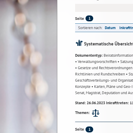
1
Seite
Sortieren nach:
Datum
Inkraftt
Systematische Übersich
Dokumententyp:
Beiratsinformatio
• Verwaltungsvorschriften
• Satzun
• Gesetze und Rechtsverordnunge
Richtlinien und Rundschreiben
• St
Geschäftsverteilungs- und Organisa
Konzepte
• Karten, Pläne und Geo
Senat, Magistrat, Deputation und A
Stand: 26.06.2023 Inkrafttreten: 1
Themen:
1
Seite