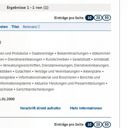
Ergebnisse 1 - 1 von (1)
10
20
50
Einträge pro Seite
reten
Titel
Relevanz
t
nen und Protokolle
• Staatsverträge
• Bekanntmachungen
• Abkommen
gen
• Dienstvereinbarungen
• Rundschreiben
• Gesetzblatt
• Amtsblatt
n
• Verwaltungsvorschriften, Dienstanweisungen, Dienstvereinbarungen,
atistiken
• Gutachten
• Verträge und Vereinbarungen
• Aktenpläne
•
tionspläne
• Informationsmaterial und Broschüren
• Berichte und
-Informationssysteme
• Aktuelle Meldungen und Pressemitteilungen
•
usschüsse
• Gerichtsentscheidungen
1.01.2000
Vorschrift direkt aufrufen
Mehr Informationen
10
20
50
Einträge pro Seite