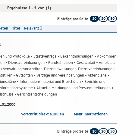
Ergebnisse 1 - 1 von (1)
10
20
50
Einträge pro Seite
reten
Titel
Relevanz
t
nen und Protokolle
• Staatsverträge
• Bekanntmachungen
• Abkommen
gen
• Dienstvereinbarungen
• Rundschreiben
• Gesetzblatt
• Amtsblatt
n
• Verwaltungsvorschriften, Dienstanweisungen, Dienstvereinbarungen,
atistiken
• Gutachten
• Verträge und Vereinbarungen
• Aktenpläne
•
tionspläne
• Informationsmaterial und Broschüren
• Berichte und
-Informationssysteme
• Aktuelle Meldungen und Pressemitteilungen
•
usschüsse
• Gerichtsentscheidungen
1.01.2000
Vorschrift direkt aufrufen
Mehr Informationen
10
20
50
Einträge pro Seite