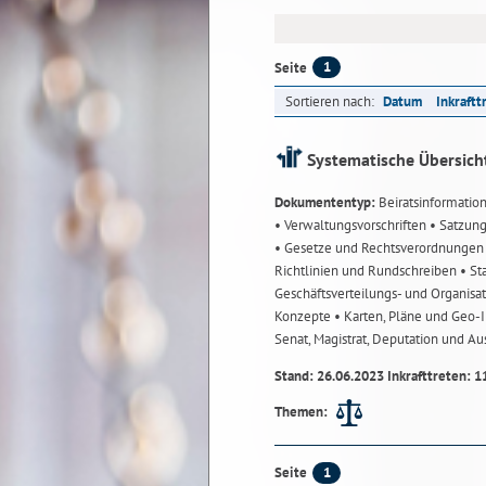
1
Seite
Sortieren nach:
Datum
Inkraftt
Systematische Übersich
Dokumententyp:
Beiratsinformatio
• Verwaltungsvorschriften
• Satzun
• Gesetze und Rechtsverordnunge
Richtlinien und Rundschreiben
• St
Geschäftsverteilungs- und Organisa
Konzepte
• Karten, Pläne und Geo
Senat, Magistrat, Deputation und A
Stand: 26.06.2023 Inkrafttreten: 1
Themen:
1
Seite