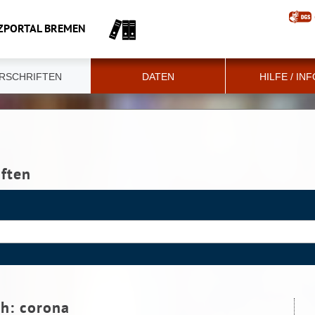
ZPORTAL BREMEN
RSCHRIFTEN
DATEN
HILFE / IN
iften
ch:
corona