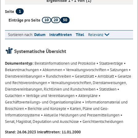
Ergebnisse 1 - 1 von (1)
1
Seite
10
20
50
Einträge pro Seite
Sortieren nach:
Datum
Inkrafttreten
Titel
Relevanz
Systematische Übersicht
Dokumententyp:
Beiratsinformationen und Protokolle
• Staatsverträge
•
Bekanntmachungen
• Abkommen
• Verwaltungsvorschriften
• Satzungen
•
Dienstvereinbarungen
• Rundschreiben
• Gesetzblatt
• Amtsblatt
• Gesetze
und Rechtsverordnungen
• Verwaltungsvorschriften, Dienstanweisungen,
Dienstvereinbarungen, Richtlinien und Rundschreiben
• Statistiken
•
Gutachten
• Verträge und Vereinbarungen
• Aktenpläne
•
Geschäftsverteilungs- und Organisationspläne
• Informationsmaterial und
Broschüren
• Berichte und Konzepte
• Karten, Pläne und Geo-
Informationssysteme
• Aktuelle Meldungen und Pressemitteilungen
•
Senat, Magistrat, Deputation und Ausschüsse
• Gerichtsentscheidungen
Stand: 26.06.2023 Inkrafttreten: 11.01.2000