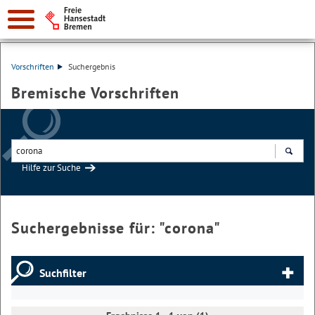
Vorschriften
Suchergebnis
Bremische Vorschriften
Hilfe zur Suche
Suchen
Suchergebnisse für: "
corona
"
Suchfilter