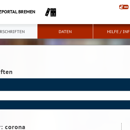
ZPORTAL BREMEN
RSCHRIFTEN
DATEN
HILFE / IN
iften
r:
corona