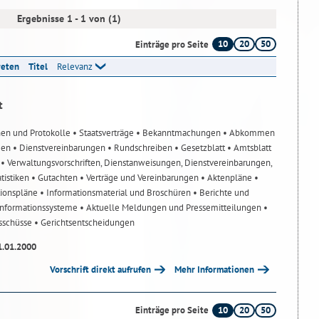
Ergebnisse 1 - 1 von (1)
10
20
50
Einträge pro Seite
reten
Titel
Relevanz
t
nen und Protokolle
• Staatsverträge
• Bekanntmachungen
• Abkommen
gen
• Dienstvereinbarungen
• Rundschreiben
• Gesetzblatt
• Amtsblatt
n
• Verwaltungsvorschriften, Dienstanweisungen, Dienstvereinbarungen,
atistiken
• Gutachten
• Verträge und Vereinbarungen
• Aktenpläne
•
tionspläne
• Informationsmaterial und Broschüren
• Berichte und
-Informationssysteme
• Aktuelle Meldungen und Pressemitteilungen
•
usschüsse
• Gerichtsentscheidungen
1.01.2000
Vorschrift direkt aufrufen
Mehr Informationen
10
20
50
Einträge pro Seite