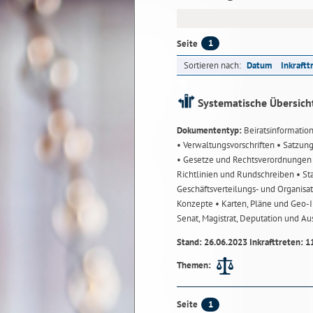
1
Seite
Sortieren nach:
Datum
Inkraftt
Systematische Übersich
Dokumententyp:
Beiratsinformatio
• Verwaltungsvorschriften
• Satzun
• Gesetze und Rechtsverordnunge
Richtlinien und Rundschreiben
• St
Geschäftsverteilungs- und Organisa
Konzepte
• Karten, Pläne und Geo
Senat, Magistrat, Deputation und A
Stand: 26.06.2023 Inkrafttreten: 1
Themen:
1
Seite