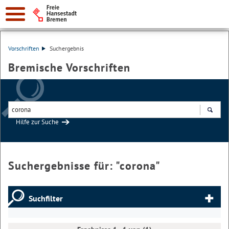
Vorschriften
Suchergebnis
Bremische Vorschriften
Hilfe zur Suche
Suchen
Suchergebnisse für: "
corona
"
Suchfilter