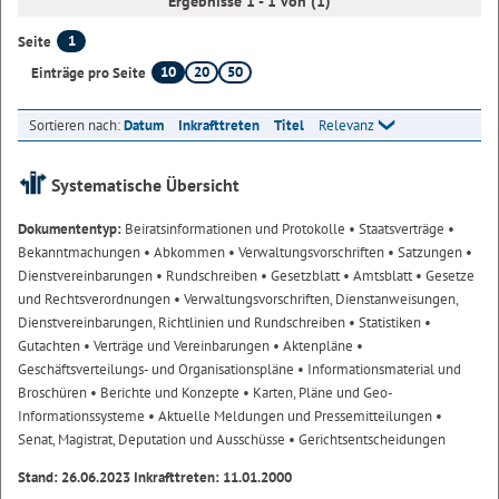
Ergebnisse 1 - 1 von (1)
1
Seite
10
20
50
Einträge pro Seite
Sortieren nach:
Datum
Inkrafttreten
Titel
Relevanz
Systematische Übersicht
Dokumententyp:
Beiratsinformationen und Protokolle
• Staatsverträge
•
Bekanntmachungen
• Abkommen
• Verwaltungsvorschriften
• Satzungen
•
Dienstvereinbarungen
• Rundschreiben
• Gesetzblatt
• Amtsblatt
• Gesetze
und Rechtsverordnungen
• Verwaltungsvorschriften, Dienstanweisungen,
Dienstvereinbarungen, Richtlinien und Rundschreiben
• Statistiken
•
Gutachten
• Verträge und Vereinbarungen
• Aktenpläne
•
Geschäftsverteilungs- und Organisationspläne
• Informationsmaterial und
Broschüren
• Berichte und Konzepte
• Karten, Pläne und Geo-
Informationssysteme
• Aktuelle Meldungen und Pressemitteilungen
•
Senat, Magistrat, Deputation und Ausschüsse
• Gerichtsentscheidungen
Stand: 26.06.2023 Inkrafttreten: 11.01.2000