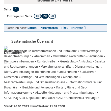
Ergebnisse 1 - 1 von (1)
1
Seite
10
20
50
Einträge pro Seite
Sortieren nach:
Datum
Inkrafttreten
Titel
Relevanz
Systematische Übersicht
Dokumententyp:
Beiratsinformationen und Protokolle
• Staatsverträge
•
Bekanntmachungen
• Abkommen
• Verwaltungsvorschriften
• Satzungen
•
Dienstvereinbarungen
• Rundschreiben
• Gesetzblatt
• Amtsblatt
• Gesetze
und Rechtsverordnungen
• Verwaltungsvorschriften, Dienstanweisungen,
Dienstvereinbarungen, Richtlinien und Rundschreiben
• Statistiken
•
Gutachten
• Verträge und Vereinbarungen
• Aktenpläne
•
Geschäftsverteilungs- und Organisationspläne
• Informationsmaterial und
Broschüren
• Berichte und Konzepte
• Karten, Pläne und Geo-
Informationssysteme
• Aktuelle Meldungen und Pressemitteilungen
•
Senat, Magistrat, Deputation und Ausschüsse
• Gerichtsentscheidungen
Stand: 26.06.2023 Inkrafttreten: 11.01.2000