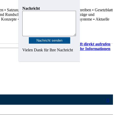
Nachricht
ten
• Satzungen
• Dienstvereinbarungen
• Rundschreiben
• Gesetzblatt
 und Rundschreiben
• Statistiken
• Gutachten
• Verträge und
d Konzepte
• Karten, Pläne und Geo-Informationssysteme
• Aktuelle
Vorschrift direkt aufrufen
Mehr Informationen
Vielen Dank für Ihre Nachricht