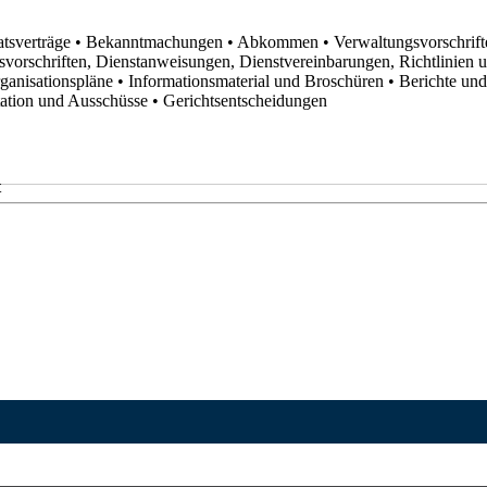
atsverträge
• Bekanntmachungen
• Abkommen
• Verwaltungsvorschrif
svorschriften, Dienstanweisungen, Dienstvereinbarungen, Richtlinien
rganisationspläne
• Informationsmaterial und Broschüren
• Berichte un
utation und Ausschüsse
• Gerichtsentscheidungen