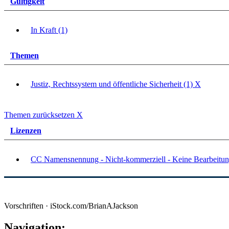
Gültigkeit
In Kraft (1)
Themen
Justiz, Rechtssystem und öffentliche Sicherheit (1)
X
Themen zurücksetzen
X
Lizenzen
CC Namensnennung - Nicht-kommerziell - Keine Bearbeitun
Vorschriften · iStock.com/BrianAJackson
Navigation: