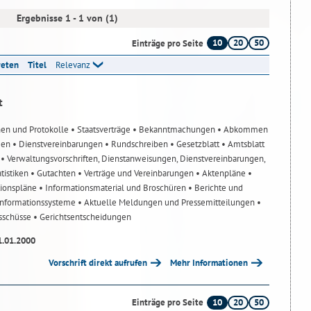
Ergebnisse 1 - 1 von (1)
10
20
50
Einträge pro Seite
reten
Titel
Relevanz
t
nen und Protokolle
• Staatsverträge
• Bekanntmachungen
• Abkommen
gen
• Dienstvereinbarungen
• Rundschreiben
• Gesetzblatt
• Amtsblatt
n
• Verwaltungsvorschriften, Dienstanweisungen, Dienstvereinbarungen,
atistiken
• Gutachten
• Verträge und Vereinbarungen
• Aktenpläne
•
tionspläne
• Informationsmaterial und Broschüren
• Berichte und
-Informationssysteme
• Aktuelle Meldungen und Pressemitteilungen
•
usschüsse
• Gerichtsentscheidungen
1.01.2000
Vorschrift direkt aufrufen
Mehr Informationen
10
20
50
Einträge pro Seite