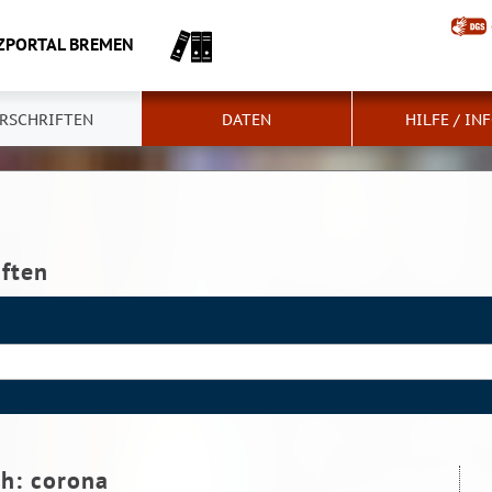
ZPORTAL BREMEN
RSCHRIFTEN
DATEN
HILFE / IN
iften
ch:
corona