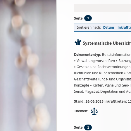
1
Seite
Sortieren nach:
Datum
Inkraftt
Systematische Übersich
Dokumententyp:
Beiratsinformatio
• Verwaltungsvorschriften
• Satzun
• Gesetze und Rechtsverordnunge
Richtlinien und Rundschreiben
• St
Geschäftsverteilungs- und Organisa
Konzepte
• Karten, Pläne und Geo
Senat, Magistrat, Deputation und A
Stand: 26.06.2023 Inkrafttreten: 1
Themen:
1
Seite