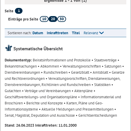
Ergebnisse 1 - 1 von (1)
1
Seite
10
20
50
Einträge pro Seite
Sortieren nach:
Datum
Inkrafttreten
Titel
Relevanz
Systematische Übersicht
Dokumententyp:
Beiratsinformationen und Protokolle
• Staatsverträge
•
Bekanntmachungen
• Abkommen
• Verwaltungsvorschriften
• Satzungen
•
Dienstvereinbarungen
• Rundschreiben
• Gesetzblatt
• Amtsblatt
• Gesetze
und Rechtsverordnungen
• Verwaltungsvorschriften, Dienstanweisungen,
Dienstvereinbarungen, Richtlinien und Rundschreiben
• Statistiken
•
Gutachten
• Verträge und Vereinbarungen
• Aktenpläne
•
Geschäftsverteilungs- und Organisationspläne
• Informationsmaterial und
Broschüren
• Berichte und Konzepte
• Karten, Pläne und Geo-
Informationssysteme
• Aktuelle Meldungen und Pressemitteilungen
•
Senat, Magistrat, Deputation und Ausschüsse
• Gerichtsentscheidungen
Stand: 26.06.2023 Inkrafttreten: 11.01.2000