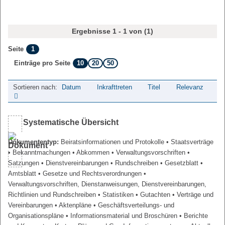
Ergebnisse 1 - 1 von (1)
1
Seite
10
20
50
Einträge pro Seite
Sortieren nach:
Datum
Inkrafttreten
Titel
Relevanz
Systematische Übersicht
Dokumententyp:
Beiratsinformationen und Protokolle
• Staatsverträge
• Bekanntmachungen
• Abkommen
• Verwaltungsvorschriften
•
Satzungen
• Dienstvereinbarungen
• Rundschreiben
• Gesetzblatt
•
Amtsblatt
• Gesetze und Rechtsverordnungen
•
Verwaltungsvorschriften, Dienstanweisungen, Dienstvereinbarungen,
Richtlinien und Rundschreiben
• Statistiken
• Gutachten
• Verträge und
Vereinbarungen
• Aktenpläne
• Geschäftsverteilungs- und
Organisationspläne
• Informationsmaterial und Broschüren
• Berichte