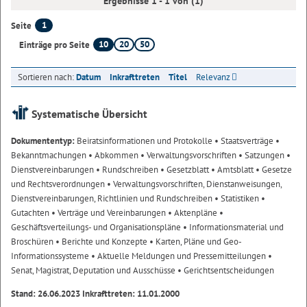
Ergebnisse 1 - 1 von (1)
1
Seite
10
20
50
Einträge pro Seite
Sortieren nach:
Datum
Inkrafttreten
Titel
Relevanz
Systematische Übersicht
Dokumententyp:
Beiratsinformationen und Protokolle
• Staatsverträge
•
Bekanntmachungen
• Abkommen
• Verwaltungsvorschriften
• Satzungen
•
Dienstvereinbarungen
• Rundschreiben
• Gesetzblatt
• Amtsblatt
• Gesetze
und Rechtsverordnungen
• Verwaltungsvorschriften, Dienstanweisungen,
Dienstvereinbarungen, Richtlinien und Rundschreiben
• Statistiken
•
Gutachten
• Verträge und Vereinbarungen
• Aktenpläne
•
Geschäftsverteilungs- und Organisationspläne
• Informationsmaterial und
Broschüren
• Berichte und Konzepte
• Karten, Pläne und Geo-
Informationssysteme
• Aktuelle Meldungen und Pressemitteilungen
•
Senat, Magistrat, Deputation und Ausschüsse
• Gerichtsentscheidungen
Stand: 26.06.2023 Inkrafttreten: 11.01.2000