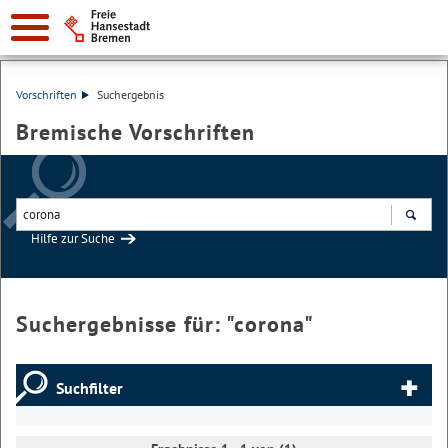
Vorschriften
Suchergebnis
Bremische Vorschriften
Hilfe zur Suche
Suchen
Suchergebnisse für: "
corona
"
Suchfilter