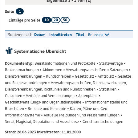
Ergebnisse 1 - 1 von (1)
1
Seite
10
20
50
Einträge pro Seite
Sortieren nach:
Datum
Inkrafttreten
Titel
Relevanz
Systematische Übersicht
Dokumententyp:
Beiratsinformationen und Protokolle
• Staatsverträge
•
Bekanntmachungen
• Abkommen
• Verwaltungsvorschriften
• Satzungen
•
Dienstvereinbarungen
• Rundschreiben
• Gesetzblatt
• Amtsblatt
• Gesetze
und Rechtsverordnungen
• Verwaltungsvorschriften, Dienstanweisungen,
Dienstvereinbarungen, Richtlinien und Rundschreiben
• Statistiken
•
Gutachten
• Verträge und Vereinbarungen
• Aktenpläne
•
Geschäftsverteilungs- und Organisationspläne
• Informationsmaterial und
Broschüren
• Berichte und Konzepte
• Karten, Pläne und Geo-
Informationssysteme
• Aktuelle Meldungen und Pressemitteilungen
•
Senat, Magistrat, Deputation und Ausschüsse
• Gerichtsentscheidungen
Stand: 26.06.2023 Inkrafttreten: 11.01.2000