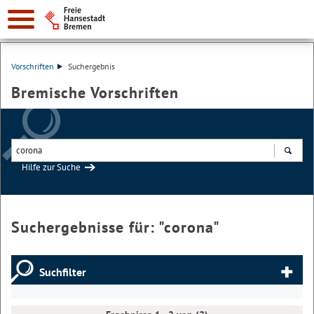
Vorschriften
Suchergebnis
Bremische Vorschriften
Hilfe zur Suche
Suchen
Suchergebnisse für: "
corona
"
Suchfilter