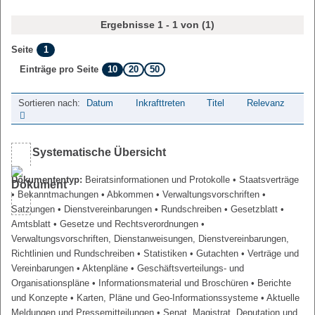
Ergebnisse 1 - 1 von (1)
1
Seite
10
20
50
Einträge pro Seite
Sortieren nach:
Datum
Inkrafttreten
Titel
Relevanz
Systematische Übersicht
Dokumententyp:
Beiratsinformationen und Protokolle
• Staatsverträge
• Bekanntmachungen
• Abkommen
• Verwaltungsvorschriften
•
Satzungen
• Dienstvereinbarungen
• Rundschreiben
• Gesetzblatt
•
Amtsblatt
• Gesetze und Rechtsverordnungen
•
Verwaltungsvorschriften, Dienstanweisungen, Dienstvereinbarungen,
Richtlinien und Rundschreiben
• Statistiken
• Gutachten
• Verträge und
Vereinbarungen
• Aktenpläne
• Geschäftsverteilungs- und
Organisationspläne
• Informationsmaterial und Broschüren
• Berichte
und Konzepte
• Karten, Pläne und Geo-Informationssysteme
• Aktuelle
Meldungen und Pressemitteilungen
• Senat, Magistrat, Deputation und