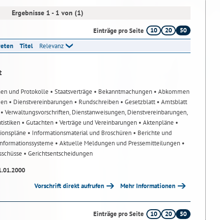
Ergebnisse 1 - 1 von (1)
10
20
50
Einträge pro Seite
reten
Titel
Relevanz
t
nen und Protokolle
• Staatsverträge
• Bekanntmachungen
• Abkommen
gen
• Dienstvereinbarungen
• Rundschreiben
• Gesetzblatt
• Amtsblatt
n
• Verwaltungsvorschriften, Dienstanweisungen, Dienstvereinbarungen,
atistiken
• Gutachten
• Verträge und Vereinbarungen
• Aktenpläne
•
tionspläne
• Informationsmaterial und Broschüren
• Berichte und
-Informationssysteme
• Aktuelle Meldungen und Pressemitteilungen
•
usschüsse
• Gerichtsentscheidungen
1.01.2000
Vorschrift direkt aufrufen
Mehr Informationen
10
20
50
Einträge pro Seite