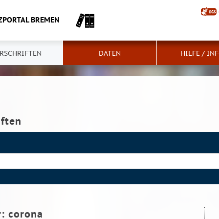
ZPORTAL BREMEN
RSCHRIFTEN
DATEN
HILFE / IN
iften
r:
corona