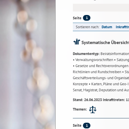
1
Seite
Sortieren nach:
Datum
Inkraftt
Systematische Übersich
Dokumententyp:
Beiratsinformatio
• Verwaltungsvorschriften
• Satzun
• Gesetze und Rechtsverordnunge
Richtlinien und Rundschreiben
• St
Geschäftsverteilungs- und Organisa
Konzepte
• Karten, Pläne und Geo
Senat, Magistrat, Deputation und A
Stand: 26.06.2023 Inkrafttreten: 1
Themen:
1
Seite