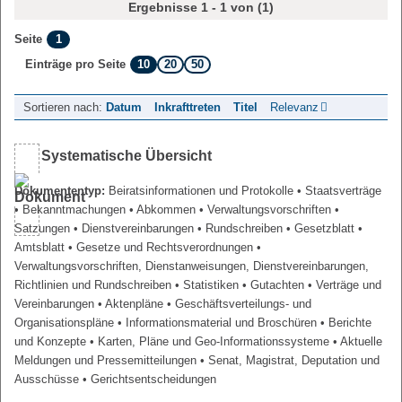
Ergebnisse 1 - 1 von (1)
1
Seite
10
20
50
Einträge pro Seite
Sortieren nach:
Datum
Inkrafttreten
Titel
Relevanz
Systematische Übersicht
Dokumententyp:
Beiratsinformationen und Protokolle
• Staatsverträge
• Bekanntmachungen
• Abkommen
• Verwaltungsvorschriften
•
Satzungen
• Dienstvereinbarungen
• Rundschreiben
• Gesetzblatt
•
Amtsblatt
• Gesetze und Rechtsverordnungen
•
Verwaltungsvorschriften, Dienstanweisungen, Dienstvereinbarungen,
Richtlinien und Rundschreiben
• Statistiken
• Gutachten
• Verträge und
Vereinbarungen
• Aktenpläne
• Geschäftsverteilungs- und
Organisationspläne
• Informationsmaterial und Broschüren
• Berichte
und Konzepte
• Karten, Pläne und Geo-Informationssysteme
• Aktuelle
Meldungen und Pressemitteilungen
• Senat, Magistrat, Deputation und
Ausschüsse
• Gerichtsentscheidungen