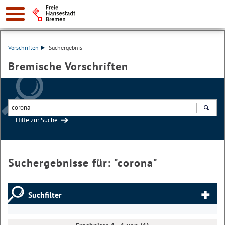
Vorschriften
Suchergebnis
Bremische Vorschriften
Hilfe zur Suche
Suchen
Suchergebnisse für: "
corona
"
Suchfilter