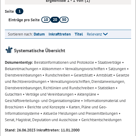
Ergebnisse 1 - 1 von (1)
1
Seite
10
20
50
Einträge pro Seite
Sortieren nach:
Datum
Inkrafttreten
Titel
Relevanz
Systematische Übersicht
Dokumententyp:
Beiratsinformationen und Protokolle
• Staatsverträge
•
Bekanntmachungen
• Abkommen
• Verwaltungsvorschriften
• Satzungen
•
Dienstvereinbarungen
• Rundschreiben
• Gesetzblatt
• Amtsblatt
• Gesetze
und Rechtsverordnungen
• Verwaltungsvorschriften, Dienstanweisungen,
Dienstvereinbarungen, Richtlinien und Rundschreiben
• Statistiken
•
Gutachten
• Verträge und Vereinbarungen
• Aktenpläne
•
Geschäftsverteilungs- und Organisationspläne
• Informationsmaterial und
Broschüren
• Berichte und Konzepte
• Karten, Pläne und Geo-
Informationssysteme
• Aktuelle Meldungen und Pressemitteilungen
•
Senat, Magistrat, Deputation und Ausschüsse
• Gerichtsentscheidungen
Stand: 26.06.2023 Inkrafttreten: 11.01.2000