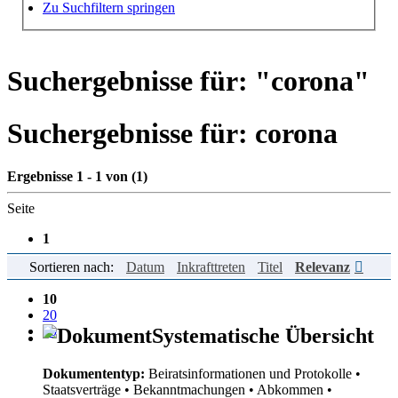
Hilfe zur Suche
Zu Suchfiltern springen
Suchergebnisse für: "
corona
"
Suchergebnisse für:
corona
Ergebnisse 1 - 1 von (1)
Seite
1
Sortieren nach:
Datum
Inkrafttreten
Titel
Relevanz
Einträge pro Seite
10
20
50
Systematische Übersicht
Dokumententyp:
Beiratsinformationen und Protokolle
•
Staatsverträge
• Bekanntmachungen
• Abkommen
•