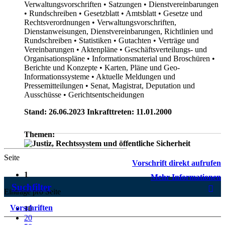
Verwaltungsvorschriften
• Satzungen
• Dienstvereinbarungen
• Rundschreiben
• Gesetzblatt
• Amtsblatt
• Gesetze und
Rechtsverordnungen
• Verwaltungsvorschriften,
Dienstanweisungen, Dienstvereinbarungen, Richtlinien und
Rundschreiben
• Statistiken
• Gutachten
• Verträge und
Vereinbarungen
• Aktenpläne
• Geschäftsverteilungs- und
Organisationspläne
• Informationsmaterial und Broschüren
•
Berichte und Konzepte
• Karten, Pläne und Geo-
Informationssysteme
• Aktuelle Meldungen und
Pressemitteilungen
• Senat, Magistrat, Deputation und
Ausschüsse
• Gerichtsentscheidungen
Stand: 26.06.2023 Inkrafttreten: 11.01.2000
Themen:
Seite
Vorschrift direkt aufrufen
1
Mehr Informationen
Suchfilter
Einträge pro Seite
Vorschriften
10
20