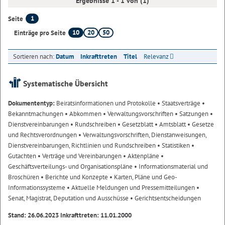
Ergebnisse 1 - 1 von (1)
1
Seite
10
20
50
Einträge pro Seite
Sortieren nach:
Datum
Inkrafttreten
Titel
Relevanz
Systematische Übersicht
Dokumententyp:
Beiratsinformationen und Protokolle
• Staatsverträge
•
Bekanntmachungen
• Abkommen
• Verwaltungsvorschriften
• Satzungen
•
Dienstvereinbarungen
• Rundschreiben
• Gesetzblatt
• Amtsblatt
• Gesetze
und Rechtsverordnungen
• Verwaltungsvorschriften, Dienstanweisungen,
Dienstvereinbarungen, Richtlinien und Rundschreiben
• Statistiken
•
Gutachten
• Verträge und Vereinbarungen
• Aktenpläne
•
Geschäftsverteilungs- und Organisationspläne
• Informationsmaterial und
Broschüren
• Berichte und Konzepte
• Karten, Pläne und Geo-
Informationssysteme
• Aktuelle Meldungen und Pressemitteilungen
•
Senat, Magistrat, Deputation und Ausschüsse
• Gerichtsentscheidungen
Stand: 26.06.2023 Inkrafttreten: 11.01.2000