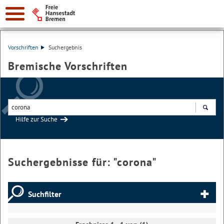
Vorschriften
Suchergebnis
Bremische Vorschriften
Hilfe zur Suche
Suchen
Suchergebnisse für: "
corona
"
Suchfilter