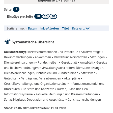
Ergebnisse 1 - 1 von (1)
1
Seite
10
20
50
Einträge pro Seite
Sortieren nach:
Datum
Inkrafttreten
Titel
Relevanz
Systematische Übersicht
Dokumententyp:
Beiratsinformationen und Protokolle
• Staatsverträge
•
Bekanntmachungen
• Abkommen
• Verwaltungsvorschriften
• Satzungen
•
Dienstvereinbarungen
• Rundschreiben
• Gesetzblatt
• Amtsblatt
• Gesetze
und Rechtsverordnungen
• Verwaltungsvorschriften, Dienstanweisungen,
Dienstvereinbarungen, Richtlinien und Rundschreiben
• Statistiken
•
Gutachten
• Verträge und Vereinbarungen
• Aktenpläne
•
Geschäftsverteilungs- und Organisationspläne
• Informationsmaterial und
Broschüren
• Berichte und Konzepte
• Karten, Pläne und Geo-
Informationssysteme
• Aktuelle Meldungen und Pressemitteilungen
•
Senat, Magistrat, Deputation und Ausschüsse
• Gerichtsentscheidungen
Stand: 26.06.2023 Inkrafttreten: 11.01.2000