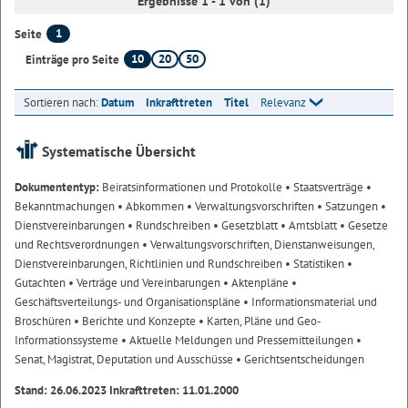
Ergebnisse 1 - 1 von (1)
1
Seite
10
20
50
Einträge pro Seite
Sortieren nach:
Datum
Inkrafttreten
Titel
Relevanz
Systematische Übersicht
Dokumententyp:
Beiratsinformationen und Protokolle
• Staatsverträge
•
Bekanntmachungen
• Abkommen
• Verwaltungsvorschriften
• Satzungen
•
Dienstvereinbarungen
• Rundschreiben
• Gesetzblatt
• Amtsblatt
• Gesetze
und Rechtsverordnungen
• Verwaltungsvorschriften, Dienstanweisungen,
Dienstvereinbarungen, Richtlinien und Rundschreiben
• Statistiken
•
Gutachten
• Verträge und Vereinbarungen
• Aktenpläne
•
Geschäftsverteilungs- und Organisationspläne
• Informationsmaterial und
Broschüren
• Berichte und Konzepte
• Karten, Pläne und Geo-
Informationssysteme
• Aktuelle Meldungen und Pressemitteilungen
•
Senat, Magistrat, Deputation und Ausschüsse
• Gerichtsentscheidungen
Stand: 26.06.2023 Inkrafttreten: 11.01.2000