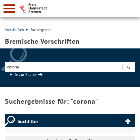
Vorschriften
Suchergebnis
Bremische Vorschriften
Hilfe zur Suche
Suchen
Suchergebnisse für: "
corona
"
Suchfilter