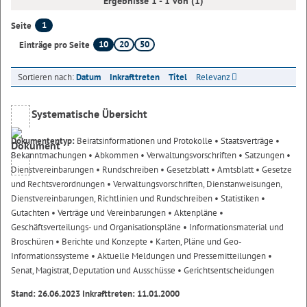
Ergebnisse 1 - 1 von (1)
1
Seite
10
20
50
Einträge pro Seite
Sortieren nach:
Datum
Inkrafttreten
Titel
Relevanz
Systematische Übersicht
Dokumententyp:
Beiratsinformationen und Protokolle
• Staatsverträge
•
Bekanntmachungen
• Abkommen
• Verwaltungsvorschriften
• Satzungen
•
Dienstvereinbarungen
• Rundschreiben
• Gesetzblatt
• Amtsblatt
• Gesetze
und Rechtsverordnungen
• Verwaltungsvorschriften, Dienstanweisungen,
Dienstvereinbarungen, Richtlinien und Rundschreiben
• Statistiken
•
Gutachten
• Verträge und Vereinbarungen
• Aktenpläne
•
Geschäftsverteilungs- und Organisationspläne
• Informationsmaterial und
Broschüren
• Berichte und Konzepte
• Karten, Pläne und Geo-
Informationssysteme
• Aktuelle Meldungen und Pressemitteilungen
•
Senat, Magistrat, Deputation und Ausschüsse
• Gerichtsentscheidungen
Stand: 26.06.2023 Inkrafttreten: 11.01.2000