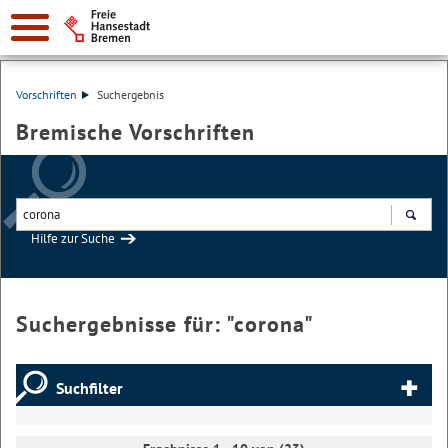
Vorschriften
Suchergebnis
Bremische Vorschriften
Hilfe zur Suche
Suchen
Suchergebnisse für: "
corona
"
Suchfilter