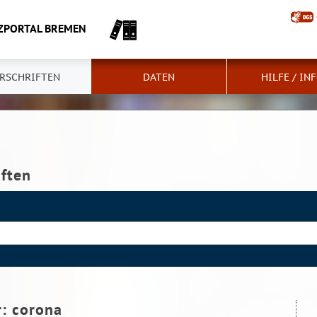
ZPORTAL BREMEN
RSCHRIFTEN
DATEN
HILFE / IN
iften
r:
corona