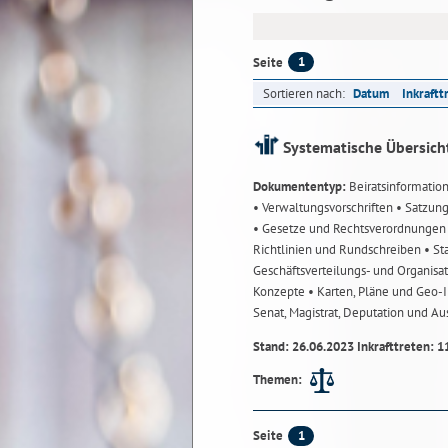
1
Seite
Sortieren nach:
Datum
Inkraftt
Systematische Übersich
Dokumententyp:
Beiratsinformatio
• Verwaltungsvorschriften
• Satzun
• Gesetze und Rechtsverordnunge
Richtlinien und Rundschreiben
• St
Geschäftsverteilungs- und Organisa
Konzepte
• Karten, Pläne und Geo
Senat, Magistrat, Deputation und A
Stand: 26.06.2023 Inkrafttreten: 1
Themen:
1
Seite