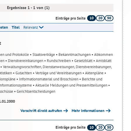
Ergebnisse 1 - 1 von (1)
10
20
50
Einträge pro Seite
reten
Titel
Relevanz
t
nen und Protokolle
• Staatsverträge
• Bekanntmachungen
• Abkommen
gen
• Dienstvereinbarungen
• Rundschreiben
• Gesetzblatt
• Amtsblatt
n
• Verwaltungsvorschriften, Dienstanweisungen, Dienstvereinbarungen,
atistiken
• Gutachten
• Verträge und Vereinbarungen
• Aktenpläne
•
tionspläne
• Informationsmaterial und Broschüren
• Berichte und
-Informationssysteme
• Aktuelle Meldungen und Pressemitteilungen
•
usschüsse
• Gerichtsentscheidungen
1.01.2000
Vorschrift direkt aufrufen
Mehr Informationen
10
20
50
Einträge pro Seite