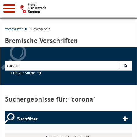
Vorschriften
Suchergebnis
Bremische Vorschriften
Hilfe zur Suche
Suchen
Suchergebnisse für: "
corona
"
Suchfilter