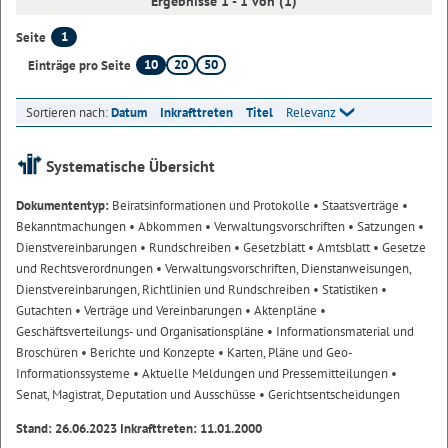
Ergebnisse 1 - 1 von (1)
1
Seite
10
20
50
Einträge pro Seite
Sortieren nach:
Datum
Inkrafttreten
Titel
Relevanz
Systematische Übersicht
Dokumententyp:
Beiratsinformationen und Protokolle
• Staatsverträge
•
Bekanntmachungen
• Abkommen
• Verwaltungsvorschriften
• Satzungen
•
Dienstvereinbarungen
• Rundschreiben
• Gesetzblatt
• Amtsblatt
• Gesetze
und Rechtsverordnungen
• Verwaltungsvorschriften, Dienstanweisungen,
Dienstvereinbarungen, Richtlinien und Rundschreiben
• Statistiken
•
Gutachten
• Verträge und Vereinbarungen
• Aktenpläne
•
Geschäftsverteilungs- und Organisationspläne
• Informationsmaterial und
Broschüren
• Berichte und Konzepte
• Karten, Pläne und Geo-
Informationssysteme
• Aktuelle Meldungen und Pressemitteilungen
•
Senat, Magistrat, Deputation und Ausschüsse
• Gerichtsentscheidungen
Stand: 26.06.2023 Inkrafttreten: 11.01.2000