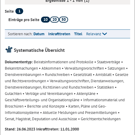
Ergebnisse 1 - 1 von (1)
1
Seite
10
20
50
Einträge pro Seite
Sortieren nach:
Datum
Inkrafttreten
Titel
Relevanz
Systematische Übersicht
Dokumententyp:
Beiratsinformationen und Protokolle
• Staatsverträge
•
Bekanntmachungen
• Abkommen
• Verwaltungsvorschriften
• Satzungen
•
Dienstvereinbarungen
• Rundschreiben
• Gesetzblatt
• Amtsblatt
• Gesetze
und Rechtsverordnungen
• Verwaltungsvorschriften, Dienstanweisungen,
Dienstvereinbarungen, Richtlinien und Rundschreiben
• Statistiken
•
Gutachten
• Verträge und Vereinbarungen
• Aktenpläne
•
Geschäftsverteilungs- und Organisationspläne
• Informationsmaterial und
Broschüren
• Berichte und Konzepte
• Karten, Pläne und Geo-
Informationssysteme
• Aktuelle Meldungen und Pressemitteilungen
•
Senat, Magistrat, Deputation und Ausschüsse
• Gerichtsentscheidungen
Stand: 26.06.2023 Inkrafttreten: 11.01.2000