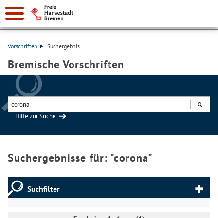
Vorschriften
Suchergebnis
Bremische Vorschriften
Hilfe zur Suche
Suchen
Suchergebnisse für: "
corona
"
Suchfilter