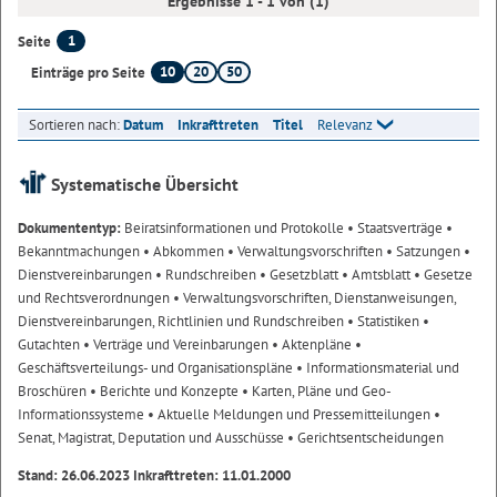
Ergebnisse 1 - 1 von (1)
1
Seite
10
20
50
Einträge pro Seite
Sortieren nach:
Datum
Inkrafttreten
Titel
Relevanz
Systematische Übersicht
Dokumententyp:
Beiratsinformationen und Protokolle
• Staatsverträge
•
Bekanntmachungen
• Abkommen
• Verwaltungsvorschriften
• Satzungen
•
Dienstvereinbarungen
• Rundschreiben
• Gesetzblatt
• Amtsblatt
• Gesetze
und Rechtsverordnungen
• Verwaltungsvorschriften, Dienstanweisungen,
Dienstvereinbarungen, Richtlinien und Rundschreiben
• Statistiken
•
Gutachten
• Verträge und Vereinbarungen
• Aktenpläne
•
Geschäftsverteilungs- und Organisationspläne
• Informationsmaterial und
Broschüren
• Berichte und Konzepte
• Karten, Pläne und Geo-
Informationssysteme
• Aktuelle Meldungen und Pressemitteilungen
•
Senat, Magistrat, Deputation und Ausschüsse
• Gerichtsentscheidungen
Stand: 26.06.2023 Inkrafttreten: 11.01.2000