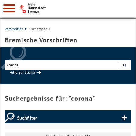
Vorschriften
Suchergebnis
Bremische Vorschriften
Hilfe zur Suche
Suchen
Suchergebnisse für: "
corona
"
Suchfilter