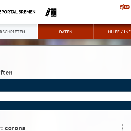
ZPORTAL BREMEN
RSCHRIFTEN
DATEN
HILFE / IN
iften
r:
corona