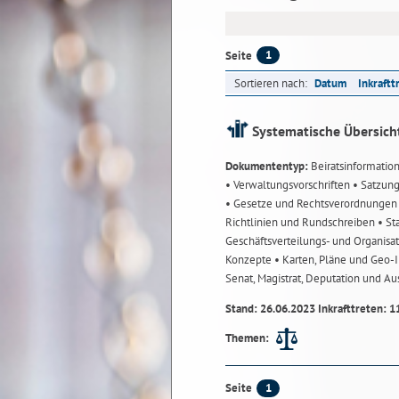
1
Seite
Sortieren nach:
Datum
Inkraftt
Systematische Übersich
Dokumententyp:
Beiratsinformatio
• Verwaltungsvorschriften
• Satzun
• Gesetze und Rechtsverordnunge
Richtlinien und Rundschreiben
• St
Geschäftsverteilungs- und Organisa
Konzepte
• Karten, Pläne und Geo
Senat, Magistrat, Deputation und A
Stand: 26.06.2023 Inkrafttreten: 1
Themen:
1
Seite