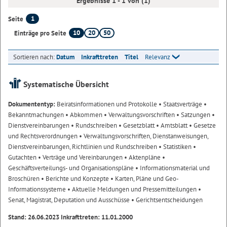
Ergebnisse 1 - 1 von (1)
1
Seite
10
20
50
Einträge pro Seite
Sortieren nach:
Datum
Inkrafttreten
Titel
Relevanz
Systematische Übersicht
Dokumententyp:
Beiratsinformationen und Protokolle
• Staatsverträge
•
Bekanntmachungen
• Abkommen
• Verwaltungsvorschriften
• Satzungen
•
Dienstvereinbarungen
• Rundschreiben
• Gesetzblatt
• Amtsblatt
• Gesetze
und Rechtsverordnungen
• Verwaltungsvorschriften, Dienstanweisungen,
Dienstvereinbarungen, Richtlinien und Rundschreiben
• Statistiken
•
Gutachten
• Verträge und Vereinbarungen
• Aktenpläne
•
Geschäftsverteilungs- und Organisationspläne
• Informationsmaterial und
Broschüren
• Berichte und Konzepte
• Karten, Pläne und Geo-
Informationssysteme
• Aktuelle Meldungen und Pressemitteilungen
•
Senat, Magistrat, Deputation und Ausschüsse
• Gerichtsentscheidungen
Stand: 26.06.2023 Inkrafttreten: 11.01.2000