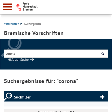
Vorschriften
Suchergebnis
Bremische Vorschriften
Hilfe zur Suche
Suchen
Suchergebnisse für: "
corona
"
Suchfilter