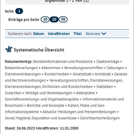
Ergebnisse 1 - 1 von (1)
1
Seite
10
20
50
Einträge pro Seite
Sortieren nach:
Datum
Inkrafttreten
Titel
Relevanz
Systematische Übersicht
Dokumententyp:
Beiratsinformationen und Protokolle
• Staatsverträge
•
Bekanntmachungen
• Abkommen
• Verwaltungsvorschriften
• Satzungen
•
Dienstvereinbarungen
• Rundschreiben
• Gesetzblatt
• Amtsblatt
• Gesetze
und Rechtsverordnungen
• Verwaltungsvorschriften, Dienstanweisungen,
Dienstvereinbarungen, Richtlinien und Rundschreiben
• Statistiken
•
Gutachten
• Verträge und Vereinbarungen
• Aktenpläne
•
Geschäftsverteilungs- und Organisationspläne
• Informationsmaterial und
Broschüren
• Berichte und Konzepte
• Karten, Pläne und Geo-
Informationssysteme
• Aktuelle Meldungen und Pressemitteilungen
•
Senat, Magistrat, Deputation und Ausschüsse
• Gerichtsentscheidungen
Stand: 26.06.2023 Inkrafttreten: 11.01.2000