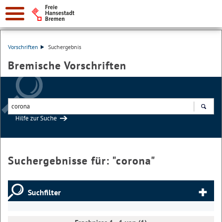
Vorschriften
Suchergebnis
Bremische Vorschriften
Hilfe zur Suche
Suchen
Suchergebnisse für: "
corona
"
Suchfilter