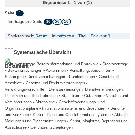
Ergebnisse 1 - 1 von (1)
1
Seite
10
20
50
Einträge pro Seite
Sortieren nach:
Datum
Inkrafttreten
Titel
Relevanz
Systematische Übersicht
Dokumententyp:
Beiratsinformationen und Protokolle
• Staatsverträge
• Bekanntmachungen
• Abkommen
• Verwaltungsvorschriften
•
Satzungen
• Dienstvereinbarungen
• Rundschreiben
• Gesetzblatt
•
Amtsblatt
• Gesetze und Rechtsverordnungen
•
Verwaltungsvorschriften, Dienstanweisungen, Dienstvereinbarungen,
Richtlinien und Rundschreiben
• Statistiken
• Gutachten
• Verträge und
Vereinbarungen
• Aktenpläne
• Geschäftsverteilungs- und
Organisationspläne
• Informationsmaterial und Broschüren
• Berichte
und Konzepte
• Karten, Pläne und Geo-Informationssysteme
• Aktuelle
Meldungen und Pressemitteilungen
• Senat, Magistrat, Deputation und
Ausschüsse
• Gerichtsentscheidungen