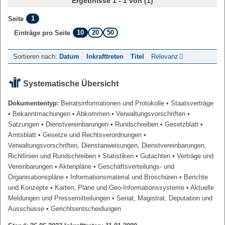
Ergebnisse 1 - 1 von (1)
1
Seite
10
20
50
Einträge pro Seite
Sortieren nach:
Datum
Inkrafttreten
Titel
Relevanz
Systematische Übersicht
Dokumententyp:
Beiratsinformationen und Protokolle
• Staatsverträge
• Bekanntmachungen
• Abkommen
• Verwaltungsvorschriften
•
Satzungen
• Dienstvereinbarungen
• Rundschreiben
• Gesetzblatt
•
Amtsblatt
• Gesetze und Rechtsverordnungen
•
Verwaltungsvorschriften, Dienstanweisungen, Dienstvereinbarungen,
Richtlinien und Rundschreiben
• Statistiken
• Gutachten
• Verträge und
Vereinbarungen
• Aktenpläne
• Geschäftsverteilungs- und
Organisationspläne
• Informationsmaterial und Broschüren
• Berichte
und Konzepte
• Karten, Pläne und Geo-Informationssysteme
• Aktuelle
Meldungen und Pressemitteilungen
• Senat, Magistrat, Deputation und
Ausschüsse
• Gerichtsentscheidungen