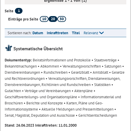
Ergebnisse 1 - 1 von (1)
1
Seite
10
20
50
Einträge pro Seite
Sortieren nach:
Datum
Inkrafttreten
Titel
Relevanz
Systematische Übersicht
Dokumententyp:
Beiratsinformationen und Protokolle
• Staatsverträge
•
Bekanntmachungen
• Abkommen
• Verwaltungsvorschriften
• Satzungen
•
Dienstvereinbarungen
• Rundschreiben
• Gesetzblatt
• Amtsblatt
• Gesetze
und Rechtsverordnungen
• Verwaltungsvorschriften, Dienstanweisungen,
Dienstvereinbarungen, Richtlinien und Rundschreiben
• Statistiken
•
Gutachten
• Verträge und Vereinbarungen
• Aktenpläne
•
Geschäftsverteilungs- und Organisationspläne
• Informationsmaterial und
Broschüren
• Berichte und Konzepte
• Karten, Pläne und Geo-
Informationssysteme
• Aktuelle Meldungen und Pressemitteilungen
•
Senat, Magistrat, Deputation und Ausschüsse
• Gerichtsentscheidungen
Stand: 26.06.2023 Inkrafttreten: 11.01.2000