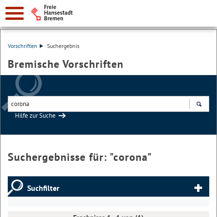
Vorschriften
Suchergebnis
Bremische Vorschriften
Hilfe zur Suche
Suchen
Suchergebnisse für: "
corona
"
Suchfilter