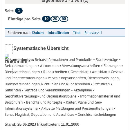
Ergebnisse 1 - 1 von (1)
1
Seite
10
20
50
Einträge pro Seite
Sortieren nach:
Relevanz
Datum
Inkrafttreten
Titel
Systematische Übersicht
Beiratsinformationen und Protokolle
• Staatsverträge
•
Dokumententyp:
Bekanntmachungen
• Abkommen
• Verwaltungsvorschriften
• Satzungen
•
Dienstvereinbarungen
• Rundschreiben
• Gesetzblatt
• Amtsblatt
• Gesetze
und Rechtsverordnungen
• Verwaltungsvorschriften, Dienstanweisungen,
Dienstvereinbarungen, Richtlinien und Rundschreiben
• Statistiken
•
Gutachten
• Verträge und Vereinbarungen
• Aktenpläne
•
Geschäftsverteilungs- und Organisationspläne
• Informationsmaterial und
Broschüren
• Berichte und Konzepte
• Karten, Pläne und Geo-
Informationssysteme
• Aktuelle Meldungen und Pressemitteilungen
•
Senat, Magistrat, Deputation und Ausschüsse
• Gerichtsentscheidungen
Stand: 26.06.2023 Inkrafttreten: 11.01.2000