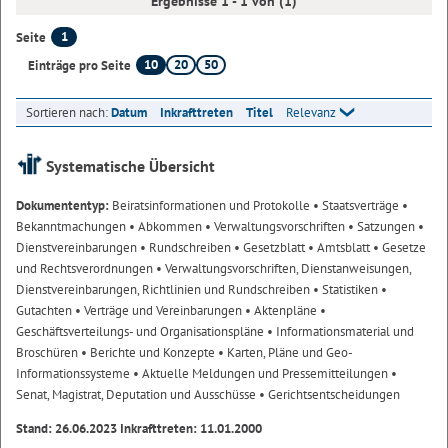
Ergebnisse 1 - 1 von (1)
1
Seite
10
20
50
Einträge pro Seite
Sortieren nach:
Datum
Inkrafttreten
Titel
Relevanz
Systematische Übersicht
Dokumententyp:
Beiratsinformationen und Protokolle
• Staatsverträge
•
Bekanntmachungen
• Abkommen
• Verwaltungsvorschriften
• Satzungen
•
Dienstvereinbarungen
• Rundschreiben
• Gesetzblatt
• Amtsblatt
• Gesetze
und Rechtsverordnungen
• Verwaltungsvorschriften, Dienstanweisungen,
Dienstvereinbarungen, Richtlinien und Rundschreiben
• Statistiken
•
Gutachten
• Verträge und Vereinbarungen
• Aktenpläne
•
Geschäftsverteilungs- und Organisationspläne
• Informationsmaterial und
Broschüren
• Berichte und Konzepte
• Karten, Pläne und Geo-
Informationssysteme
• Aktuelle Meldungen und Pressemitteilungen
•
Senat, Magistrat, Deputation und Ausschüsse
• Gerichtsentscheidungen
Stand: 26.06.2023 Inkrafttreten: 11.01.2000