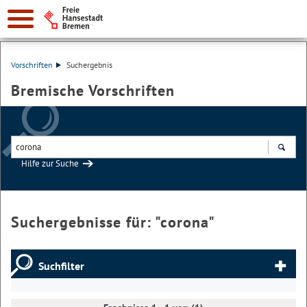
Vorschriften
Suchergebnis
Bremische Vorschriften
Hilfe zur Suche
Suchen
Suchergebnisse für: "
corona
"
Suchfilter