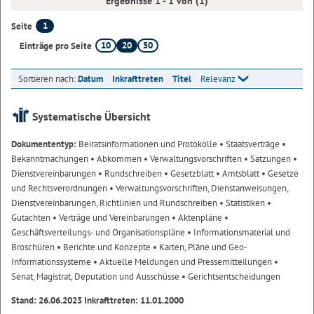
Ergebnisse 1 - 1 von (1)
1
Seite
10
20
50
Einträge pro Seite
Sortieren nach:
Datum
Inkrafttreten
Titel
Relevanz
Systematische Übersicht
Dokumententyp:
Beiratsinformationen und Protokolle
• Staatsverträge
•
Bekanntmachungen
• Abkommen
• Verwaltungsvorschriften
• Satzungen
•
Dienstvereinbarungen
• Rundschreiben
• Gesetzblatt
• Amtsblatt
• Gesetze
und Rechtsverordnungen
• Verwaltungsvorschriften, Dienstanweisungen,
Dienstvereinbarungen, Richtlinien und Rundschreiben
• Statistiken
•
Gutachten
• Verträge und Vereinbarungen
• Aktenpläne
•
Geschäftsverteilungs- und Organisationspläne
• Informationsmaterial und
Broschüren
• Berichte und Konzepte
• Karten, Pläne und Geo-
Informationssysteme
• Aktuelle Meldungen und Pressemitteilungen
•
Senat, Magistrat, Deputation und Ausschüsse
• Gerichtsentscheidungen
Stand: 26.06.2023 Inkrafttreten: 11.01.2000