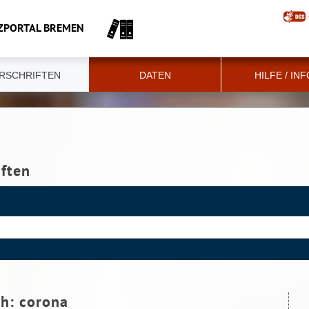
ZPORTAL BREMEN
RSCHRIFTEN
DATEN
HILFE / IN
iften
ch:
corona