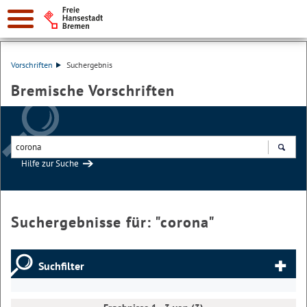
Vorschriften
Suchergebnis
Bremische Vorschriften
Hilfe zur Suche
Suchen
Suchergebnisse für: "
corona
"
Suchfilter