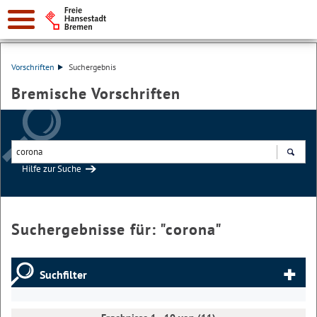
Vorschriften
Suchergebnis
Bremische Vorschriften
Hilfe zur Suche
Suchen
Suchergebnisse für: "
corona
"
Suchfilter