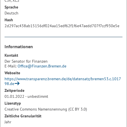
CSV, XLS
Sprache
Deutsch
Hash
2d297ac438ab15156df024aa15edf62f1f6e47aedd707f7ccf930e5e
Informationen
Kontakt
Der Senator für Finanzen
E-Mail:
Office@Finanzen.Bremen.de
Webseite
https://www.transparenz.bremen.de/de/datensatz/bremen53.c.1017
98.de
Zeitperiode
01.01.2022 - unbestimmt
Lizenztyp
Creative Commons Namensnennung (CC BY 3.0)
Zeitliche Granularität
Jahr