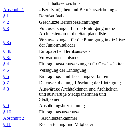
Inhaltsverzeichnis
Abschnitt 1
- Berufsaufgaben und Berufsbezeichnung -
§ 1
Berufsaufgaben
§ 2
Geschützte Berufsbezeichnungen
§ 3
Voraussetzungen für die Eintragung in die
Architekten- oder die Stadtplanerliste
Voraussetzungen für die Eintragung in die Liste
§ 3a
der Juniormitglieder
§ 3b
Europäischer Berufsausweis
§ 3c
Vorwarnmechanismus
§ 4
Eintragungsvoraussetzungen für Gesellschaften
§ 5
Versagung der Eintragung
§ 6
Eintragungs- und Löschungsverfahren
§ 7
Datenverarbeitung, Löschung der Eintragung
§ 8
Auswärtige Architektinnen und Architekten
und auswärtige Stadtplanerinnen und
Stadtplaner
§ 9
Ausbildungsbezeichnung
§ 10
Eintragungsausschuss
Abschnitt 2
- Architektenkammer -
§ 11
Rechtsstellung und Mitglieder