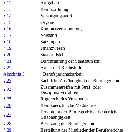
§ 12
Aufgaben
§ 13
Berufsordnung
§ 14
Versorgungswerk
§ 15
Organe
§ 16
Kammerversammlung
§ 17
Vorstand
§ 18
Satzungen
§ 19
Finanzwesen
§ 20
Staatsaufsicht
§ 21
Durchführung der Staatsaufsicht
§ 22
Amts- und Rechtshilfe
Abschnitt 3
- Berufsgerichtsbarkeit -
§ 23
Sachliche Zuständigkeit der Berufsgerichte
Zusammentreffen mit Straf- oder
§ 24
Disziplinarverfahren
§ 25
Rügerecht des Vorstandes
§ 26
Berufsgerichtliche Maßnahmen
Errichtung der Berufsgerichte; richterliche
§ 27
Unabhängigkeit
§ 28
Besetzung der Berufsgerichte
§ 29
Bestellung der Mitglieder der Berufsgerichte