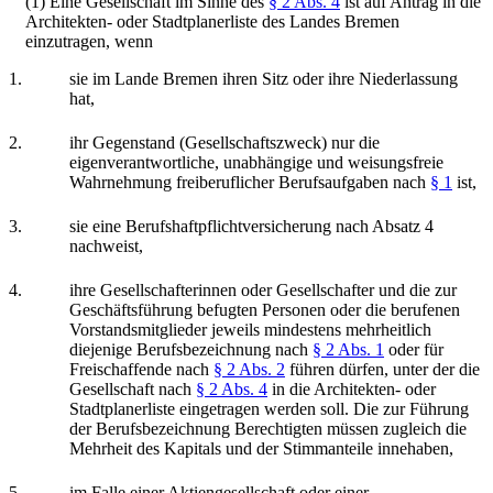
(1) Eine Gesellschaft im Sinne des
§ 2 Abs. 4
ist auf Antrag in die
Architekten- oder Stadtplanerliste des Landes Bremen
einzutragen, wenn
1.
sie im Lande Bremen ihren Sitz oder ihre Niederlassung
hat,
2.
ihr Gegenstand (Gesellschaftszweck) nur die
eigenverantwortliche, unabhängige und weisungsfreie
Wahrnehmung freiberuflicher Berufsaufgaben nach
§ 1
ist,
3.
sie eine Berufshaftpflichtversicherung nach Absatz 4
nachweist,
4.
ihre Gesellschafterinnen oder Gesellschafter und die zur
Geschäftsführung befugten Personen oder die berufenen
Vorstandsmitglieder jeweils mindestens mehrheitlich
diejenige Berufsbezeichnung nach
§ 2 Abs. 1
oder für
Freischaffende nach
§ 2 Abs. 2
führen dürfen, unter der die
Gesellschaft nach
§ 2 Abs. 4
in die Architekten- oder
Stadtplanerliste eingetragen werden soll. Die zur Führung
der Berufsbezeichnung Berechtigten müssen zugleich die
Mehrheit des Kapitals und der Stimmanteile innehaben,
5.
im Falle einer Aktiengesellschaft oder einer