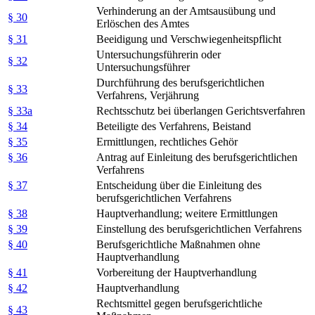
Verhinderung an der Amtsausübung und
§ 30
Erlöschen des Amtes
§ 31
Beeidigung und Verschwiegenheitspflicht
Untersuchungsführerin oder
§ 32
Untersuchungsführer
Durchführung des berufsgerichtlichen
§ 33
Verfahrens, Verjährung
§ 33a
Rechtsschutz bei überlangen Gerichtsverfahren
§ 34
Beteiligte des Verfahrens, Beistand
§ 35
Ermittlungen, rechtliches Gehör
§ 36
Antrag auf Einleitung des berufsgerichtlichen
Verfahrens
§ 37
Entscheidung über die Einleitung des
berufsgerichtlichen Verfahrens
§ 38
Hauptverhandlung; weitere Ermittlungen
§ 39
Einstellung des berufsgerichtlichen Verfahrens
§ 40
Berufsgerichtliche Maßnahmen ohne
Hauptverhandlung
§ 41
Vorbereitung der Hauptverhandlung
§ 42
Hauptverhandlung
Rechtsmittel gegen berufsgerichtliche
§ 43