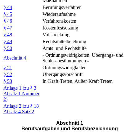
Maßnahmen
§ 44
Berufungsverfahren
§ 45
Wiederaufnahme
§ 46
Verfahrenskosten
§ 47
Kostenfestsetzung
§ 48
Vollstreckung
§ 49
Rechtsmittelbelehrung
§ 50
Amts- und Rechtshilfe
- Ordnungswidrigkeiten, Übergangs- und
Abschnitt 4
Schlussbestimmungen -
§ 51
Ordnungswidrigkeiten
§ 52
Übergangsvorschrift
§ 53
In-Kraft-Treten, Außer-Kraft-Treten
Anlage 1 (zu § 3
Absatz 1 Nummer
2)
Anlage 2 (zu § 18
Absatz 4 Satz 2
Abschnitt 1
Berufsaufgaben und Berufsbezeichnung