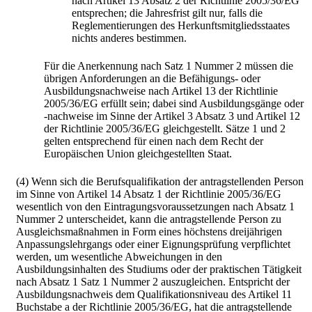
nach Artikel 13 Absatz 2 der Richtlinie 2005/36/EG
entsprechen; die Jahresfrist gilt nur, falls die
Reglementierungen des Herkunftsmitgliedsstaates
nichts anderes bestimmen.
Für die Anerkennung nach Satz 1 Nummer 2 müssen die
übrigen Anforderungen an die Befähigungs- oder
Ausbildungsnachweise nach Artikel 13 der Richtlinie
2005/36/EG erfüllt sein; dabei sind Ausbildungsgänge oder
-nachweise im Sinne der Artikel 3 Absatz 3 und Artikel 12
der Richtlinie 2005/36/EG gleichgestellt. Sätze 1 und 2
gelten entsprechend für einen nach dem Recht der
Europäischen Union gleichgestellten Staat.
(4) Wenn sich die Berufsqualifikation der antragstellenden Person
im Sinne von Artikel 14 Absatz 1 der Richtlinie 2005/36/EG
wesentlich von den Eintragungsvoraussetzungen nach Absatz 1
Nummer 2 unterscheidet, kann die antragstellende Person zu
Ausgleichsmaßnahmen in Form eines höchstens dreijährigen
Anpassungslehrgangs oder einer Eignungsprüfung verpflichtet
werden, um wesentliche Abweichungen in den
Ausbildungsinhalten des Studiums oder der praktischen Tätigkeit
nach Absatz 1 Satz 1 Nummer 2 auszugleichen. Entspricht der
Ausbildungsnachweis dem Qualifikationsniveau des Artikel 11
Buchstabe a der Richtlinie 2005/36/EG, hat die antragstellende