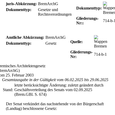
juris-Abkürzung:
BremArchG
Dokumenttyp:
Dokumenttyp:
Gesetze und
Rechtsverordnungen
Gliederungs-
714-b-
Nr::
Amtliche Abkürzung:
BremArchG
Quelle:
Dokumenttyp:
Gesetz
Gliederungs-
714-b-1
Nr:
remisches Architektengesetz
BremArchG)
om 25. Februar 2003
Gesamtausgabe in der Gültigkeit vom 06.02.2025 bis 29.06.2025
letzte berücksichtigte Änderung: zuletzt geändert durch
Stand:
Geschäftsverteilung des Senats vom 02.09.2025
(Brem.GBl. S. 674)
Der Senat verkündet das nachstehende von der Bürgerschaft
(Landtag) beschlossene Gesetz: