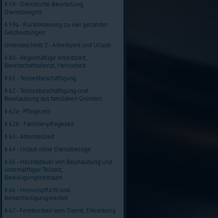
§ 59 - Dienstliche Beurteilung,
Dienstzeugnis
§ 59a - Rückforderung zu viel gezahlter
Geldleistungen
Unterabschnitt 2 - Arbeitszeit und Urlaub
§ 60 - Regelmäßige Arbeitszeit,
Bereitschaftsdienst, Mehrarbeit
§ 61 - Teilzeitbeschäftigung
§ 62 - Teilzeitbeschäftigung und
Beurlaubung aus familiären Gründen
§ 62a - Pflegezeit
§ 62b - Familienpflegezeit
§ 63 - Altersteilzeit
§ 64 - Urlaub ohne Dienstbezüge
§ 65 - Höchstdauer von Beurlaubung und
unterhälftiger Teilzeit;
Bewilligungszeitraum
§ 66 - Hinweispflicht und
Benachteiligungsverbot
§ 67 - Fernbleiben vom Dienst, Erkrankung