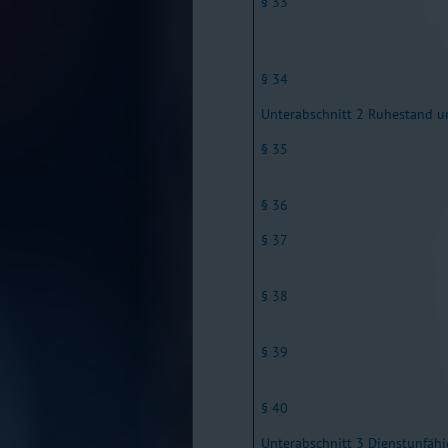
§ 33
§ 34
Unterabschnitt 2 Ruhestand u
§ 35
§ 36
§ 37
§ 38
§ 39
§ 40
Unterabschnitt 3 Dienstunfähi