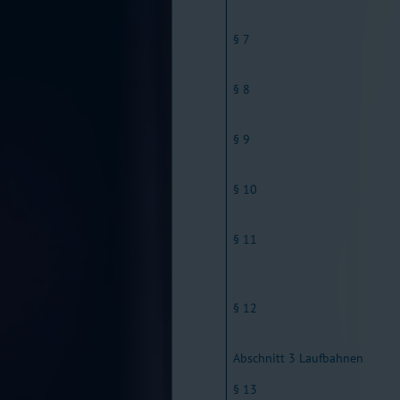
§ 7
§ 8
§ 9
§ 10
§ 11
§ 12
Abschnitt 3 Laufbahnen
§ 13