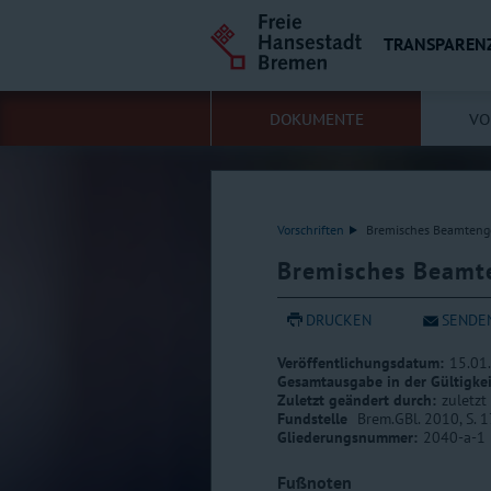
TRANSPAREN
DOKUMENTE
VO
Vorschriften
Bremisches Beamteng
Bremisches Beamt
DRUCKEN
SENDE
Veröffentlichungsdatum:
15.01
Gesamtausgabe in der Gültigke
Zuletzt geändert durch:
zuletzt
Fundstelle
Brem.GBl. 2010, S. 1
Gliederungsnummer:
2040-a-1
Fußnoten