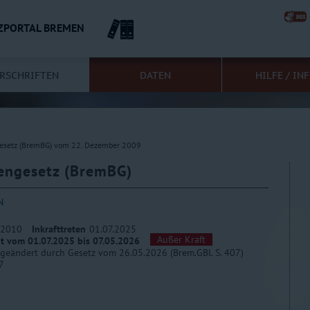
ZPORTAL BREMEN
RSCHRIFTEN
DATEN
HILFE / IN
esetz (BremBG) vom 22. Dezember 2009
engesetz (BremBG)
N
.2010
Inkrafttreten
01.07.2025
Außer Kraft
it vom 01.07.2025 bis 07.05.2026
 geändert durch Gesetz vom 26.05.2026 (Brem.GBl. S. 407)
7