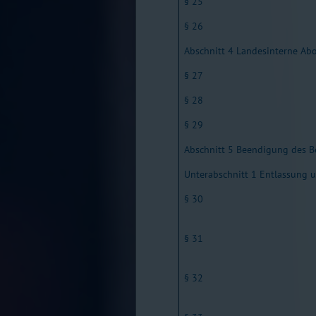
§ 25
§ 26
Abschnitt 4 Landesinterne Ab
§ 27
§ 28
§ 29
Abschnitt 5 Beendigung des B
Unterabschnitt 1 Entlassung 
§ 30
§ 31
§ 32