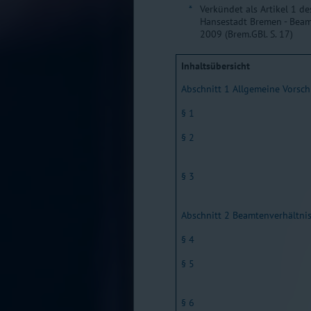
*
Verkündet als Artikel 1 d
Hansestadt Bremen - Bea
2009 (Brem.GBl. S. 17)
Inhaltsübersicht
Abschnitt 1 Allgemeine Vorsch
§ 1
§ 2
§ 3
Abschnitt 2 Beamtenverhältni
§ 4
§ 5
§ 6