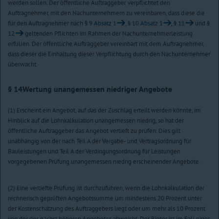
werden sollen. Der öffentliche Auftraggeber verpflichtet den
Auftragnehmer, mit den Nachunternehmern zu vereinbaren, dass diese die
für den Auftragnehmer nach
§ 9 Absatz 1
,
§ 10 Absatz 1
,
§ 11
und
§
12
geltenden Pflichten im Rahmen der Nachunternehmerleistung
erfüllen. Der öffentliche Auftraggeber vereinbart mit dem Auftragnehmer,
dass dieser die Einhaltung dieser Verpflichtung durch den Nachunternehmer
überwacht.
§ 14
Wertung unangemessen niedriger Angebote
(1) Erscheint ein Angebot, auf das der Zuschlag erteilt werden könnte, im
Hinblick auf die Lohnkalkulation unangemessen niedrig, so hat der
öffentliche Auftraggeber das Angebot vertieft zu prüfen. Dies gilt
unabhängig von der nach Teil A der Vergabe- und Vertragsordnung für
Bauleistungen und Teil A der Verdingungsordnung für Leistungen
vorgegebenen Prüfung unangemessen niedrig erscheinender Angebote.
(2) Eine vertiefte Prüfung ist durchzuführen, wenn die Lohnkalkulation der
rechnerisch geprüften Angebotssumme um mindestens 20 Prozent unter
der Kostenschätzung des Auftraggebers liegt oder um mehr als 10 Prozent
von der des nächst höheren Angebotes abweicht. Der Bieter ist im Fall einer