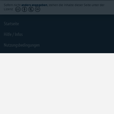
Sofern nicht
anders angegeben
, stehen die Inhalte dieser Seite unter der
Lizenz
Startseite
Hilfe / Infos
Nutzungsbedingungen
Barrierefreiheit
Datenschutzerklärung
Impressum
Inhaltsübersicht
Die aufgerufene Vorschrift ist am 29.04.2016 außer