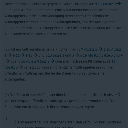
sowie mehrfache Verstöße gegen die Verpflichtungen aus
§ 16 Absatz 9
durch den Auftragnehmer oder seine Nachunternehmer den öffentlichen
Auftraggeber zur fristlosen Kündigung berechtigen. Der öffentliche
Auftraggeber vereinbart mit dem Auftragnehmer, dass der Auftragnehmer
den dem öffentlichen Auftraggeber aus der fristlosen Kündigung nach Satz
1 entstandenen Schaden zu ersetzen hat.
(3) Hat ein Auftragnehmer seine Pflichten nach
§ 9 Absatz 1
,
§ 10 Absatz
1
,
§ 11
,
§ 12
und
§ 13 Sätze 2 und 3
,
§ 16 Absatz 7 Sätze 3 und 4
oder
§ 16 Absatz 8 Satz 2
oder mehrfach seine Pflichten aus
§ 16
Absatz 9
verletzt, so kann ein öffentlicher Auftraggeber ihn von der
öffentlichen Auftragsvergabe für die Dauer von bis zu zwei Jahren
ausschließen.
(4) Der Senat richtet ein Register über Unternehmen ein, die nach Absatz 3
von der Vergabe öffentlicher Aufträge ausgeschlossen worden sind. Der
Senat wird ermächtigt, durch Rechtsverordnung zu regeln
1.
die im Register zu speichernden Daten, den Zeitpunkt ihrer Löschung