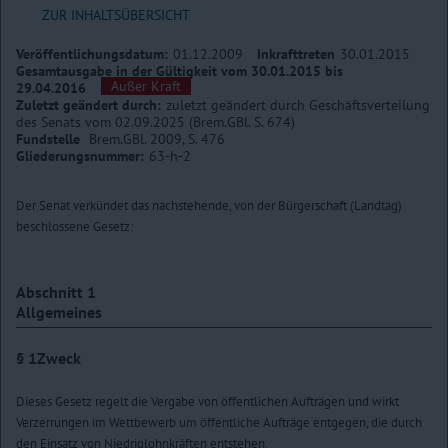
ZUR INHALTSÜBERSICHT
Veröffentlichungsdatum:
01.12.2009
Inkrafttreten
30.01.2015
Gesamtausgabe in der Gültigkeit vom 30.01.2015 bis
Außer Kraft
29.04.2016
Zuletzt geändert durch:
zuletzt geändert durch Geschäftsverteilung
des Senats vom 02.09.2025 (Brem.GBl. S. 674)
Fundstelle
Brem.GBl. 2009, S. 476
Gliederungsnummer:
63-h-2
Der Senat verkündet das nachstehende, von der Bürgerschaft (Landtag)
beschlossene Gesetz:
Abschnitt 1
Allgemeines
§ 1
Zweck
Dieses Gesetz regelt die Vergabe von öffentlichen Aufträgen und wirkt
Verzerrungen im Wettbewerb um öffentliche Aufträge entgegen, die durch
den Einsatz von Niedriglohnkräften entstehen.