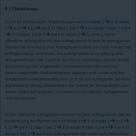
§ 17
Sanktionen
(1) Um die Einhaltung der Verpflichtungen nach
§ 9 Absatz 1
,
§ 10 Absatz
1
,
§ 11
,
§ 12
und
§ 13 Sätze 2 und 3
,
§ 16 Absatz 7 Sätze 3 und 4
,
§ 16 Absatz 8 Satz 2
und
§ 16 Absatz 9
zu sichern, hat der
öffentliche Auftraggeber mit dem Auftragnehmer für jede Verletzung dieser
Pflichten die Verwirkung einer Vertragsstrafe in Höhe von 1 vom Hundert des
Auftragswertes zu vereinbaren. Der Auftragnehmer ist zur Zahlung einer
Vertragsstrafe nach Satz 1 auch für den Fall zu verpflichten, dass der Verstoß
durch einen von ihm eingesetzten Nachunternehmer oder einen von
diesem eingesetzten Nachunternehmer begangen wird. Ist die verwirkte
Vertragsstrafe unverhältnismäßig hoch, so ist sie vom Auftraggeber auf einen
angemessenen Betrag herabzusetzen. Die Summe der Vertragsstrafen nach
diesem Gesetz darf insgesamt 10 Prozent vom Hundert des Auftragswertes
nicht überschreiten.
(2) Der öffentliche Auftraggeber vereinbart mit dem Auftragnehmer, dass die
Nichterfüllung der Pflichten nach
§ 9 Absatz 1
,
§ 10 Absatz 1
,
§ 11
,
§ 12
und
§ 13 Sätze 2 und 3
,
§ 16 Absatz 7 Sätze 3 und 4
oder
§ 16
Absatz 8 Satz 2
durch den Auftragnehmer oder seine Nachunternehmer