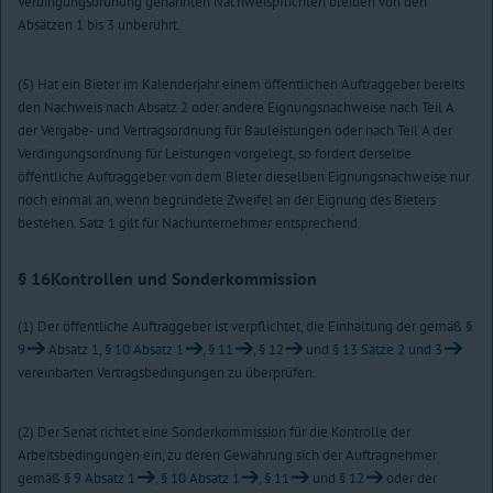
Verdingungsordnung genannten Nachweispflichten bleiben von den
Absätzen 1 bis 3 unberührt.
(5) Hat ein Bieter im Kalenderjahr einem öffentlichen Auftraggeber bereits
den Nachweis nach Absatz 2 oder andere Eignungsnachweise nach Teil A
der Vergabe- und Vertragsordnung für Bauleistungen oder nach Teil A der
Verdingungsordnung für Leistungen vorgelegt, so fordert derselbe
öffentliche Auftraggeber von dem Bieter dieselben Eignungsnachweise nur
noch einmal an, wenn begründete Zweifel an der Eignung des Bieters
bestehen. Satz 1 gilt für Nachunternehmer entsprechend.
§ 16
Kontrollen und Sonderkommission
(1) Der öffentliche Auftraggeber ist verpflichtet, die Einhaltung der gemäß
§
9
Absatz 1,
§ 10 Absatz 1
,
§ 11
,
§ 12
und
§ 13 Sätze 2 und 3
vereinbarten Vertragsbedingungen zu überprüfen.
(2) Der Senat richtet eine Sonderkommission für die Kontrolle der
Arbeitsbedingungen ein, zu deren Gewährung sich der Auftragnehmer
gemäß
§ 9 Absatz 1
,
§ 10 Absatz 1
,
§ 11
und
§ 12
oder der